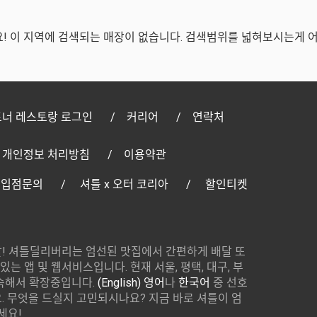
! 이 지역에 검색되는 매장이 없습니다. 검색범위를 넓혀보시는게 
너 레스토랑 로그인
커리어
연락처
개인정보 처리방침
이용약관
 입점문의
셔틀 x 오터 코리아
할인티켓
! 셔틀딜리버리는 엄선된 맛집에서 간편하게 배달 또
있는 앱 및 웹서비스입니다. 현재 서울, 평택, 대구, 부
속해서 확장중입니다.
(English) 영어
나
한국어
중 선호
 무엇을 드실지 고민되시나요? 지금 바로 셔틀이 엄
세요!