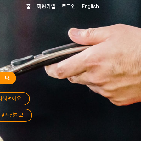
홈
회원가입
로그인
English
나눠먹어요
#푸짐해요