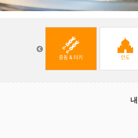
한식
중동 & 터키
인도
내