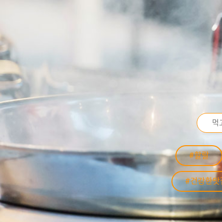
#할랄
#건강한맛