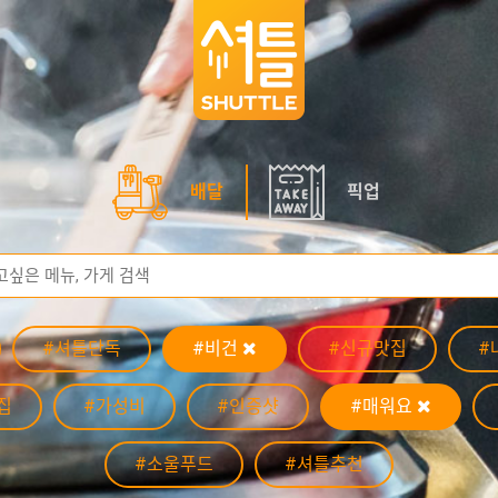
배달
픽업
#셔틀단독
#비건
#신규맛집
#
집
#가성비
#인증샷
#매워요
#소울푸드
#셔틀추천