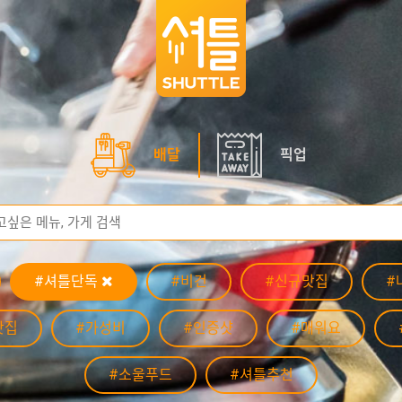
배달
픽업
#셔틀단독
#비건
#신규맛집
#
맛집
#가성비
#인증샷
#매워요
#소울푸드
#셔틀추천