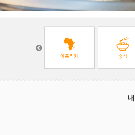
장보기
아프리카
중식
내