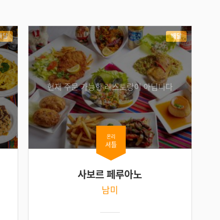
배달
배달
현재 주문 가능한 레스토랑이 아닙니다
온리
셔틀
사보르 페루아노
남미