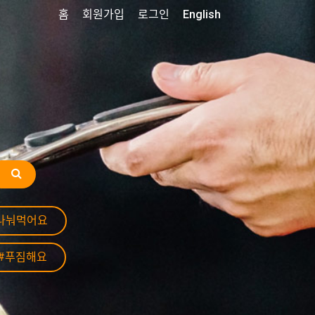
홈
회원가입
로그인
English
나눠먹어요
#푸짐해요