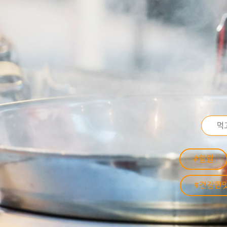
#할랄
#건강한