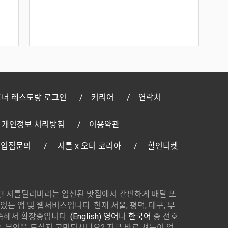
너 레스토랑 로그인
커리어
연락처
개인정보 처리방침
이용약관
 입점문의
셔틀 x 오터 코리아
할인티켓
! 셔틀딜리버리는 엄선된 맛집에서 간편하게 배달 또
있는 앱 및 웹서비스입니다. 현재 서울, 평택, 대구, 부
속해서 확장중입니다.
(English) 영어
나
한국어
중 선호
 무엇을 드실지 고민되시나요? 지금 바로 셔틀이 엄