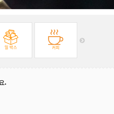
밀 박스
커피
요.