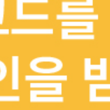
잠바주스
펄스
디저트
아메리칸 그릴, 디저트
스무디 · 주스 · 건강한 보울
건강한 한 끼
배달
배달
현재 주문 가능한 레스토
현재 주문 가능한 레스토
랑이 아닙니다
랑이 아닙니다
온리
셔틀
겟프레쉬
스택빈
아메리칸 그릴, 샐러드 & 채식
디저트, 커피