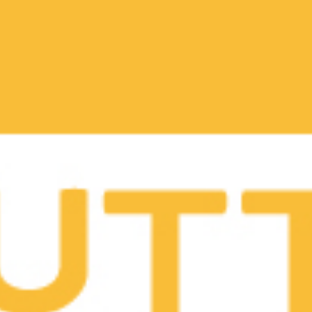
상쾌하게, 재충전! 활력까지
커피의 풍미를 즐겨보세요
배달
배달
현재 주문 가능한 레스토
현재 주문 가능한 레스토
랑이 아닙니다
랑이 아닙니다
온리
셔틀
베이크은경
뚱플
디저트, 커피
디저트, 커피
American-Style Desserts
뚱플에서 당신의 디저트 꿈을 한 번에 이
루어드립니다!
배달
배달