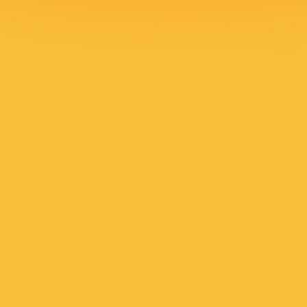
디저트, 커피
디저트
배달
배달
현재 주문 가능한 레스토
현재 주문 가능한 레스토
랑이 아닙니다
랑이 아닙니다
이디야커피 (평택송탄점)
꾸요트
디저트, 커피
디저트