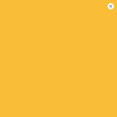
Togg
navi
배달
픽업
#가성비
모든 태그보이기