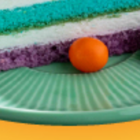
랑이 아닙니다
랑이 아닙니다
온리
온리
셔틀
셔틀
메가커피 평택송탄시장
해피쉐이크 앤 모어
디저트, 커피
디저트
배달
배달
NEW
NEW
현재 주문 가능한 레스토
현재 주문 가능한 레스토
랑이 아닙니다
랑이 아닙니다
투썸플레이스 송탄렉스빌점
요아데이