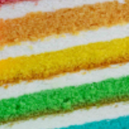
배달
배달
NEW
현재 주문 가능한 레스토
현재 주문 가능한 레스토
랑이 아닙니다
랑이 아닙니다
더블에이블 커피로스터즈
오브커피
디저트, 커피
디저트
배달
배달
현재 주문 가능한 레스토
현재 주문 가능한 레스토