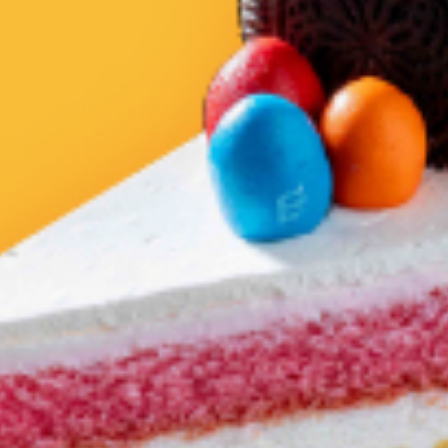
행복한돈까스
꽈배츠
한식, 아메리칸 그릴
아메리칸 그릴, 디저트
배달
배달
현재 주문 가능한 레스토
현재 주문 가능한 레스토
랑이 아닙니다
랑이 아닙니다
온리
셔틀
더 윙 스팟
파스타제작소
치킨, 아메리칸 그릴
아메리칸 그릴, 이탈리안 & 피자