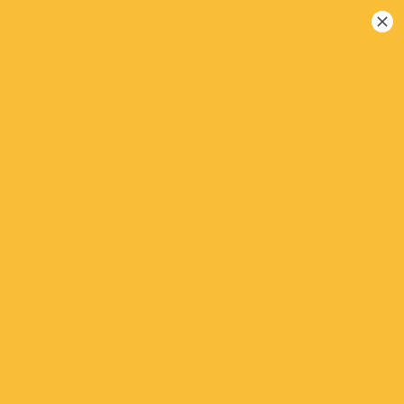
Togg
navi
배달
픽업
#소울푸드
모든 태그보이기