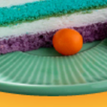
랑이 아닙니다
랑이 아닙니다
제이피스 바베큐
오오오
아메리칸 그릴
디저트, 유러피안
배달
배달
현재 주문 가능한 레스토
현재 주문 가능한 레스토
랑이 아닙니다
랑이 아닙니다
온리
셔틀
쟈니스플레이스
임사부 돈카츠 하나만 파는 집 서정