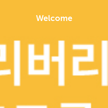
배달
배달
현재 주문 가능한 레스토
현재 주문 가능한 레스토
Welcome
랑이 아닙니다
랑이 아닙니다
킴스버거
라스트스탑
아메리칸 그릴
아메리칸 그릴, 유러피안
버거와 꼬치의 만남
잘 먹고 건강하게 살자
배달
배달
현재 주문 가능한 레스토
현재 주문 가능한 레스토
랑이 아닙니다
랑이 아닙니다