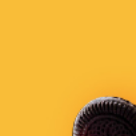
아메리칸 그릴
이탈리안 & 피자
아시안
멕시칸
내 주변에서 주문 가능한 맛집을 확인해
보세요.
배달
배달
현재 주문 가능한 레스토
현재 주문 가능한 레스토
랑이 아닙니다
랑이 아닙니다