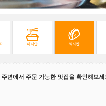
피자
아시안
멕시칸
 주변에서 주문 가능한 맛집을 확인해보세