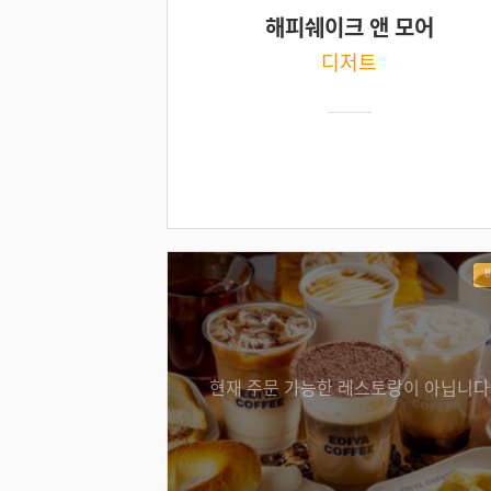
해피쉐이크 앤 모어
디저트
현재 주문 가능한 레스토랑이 아닙니다