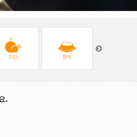
치킨
한식
중동 & 터키
요.