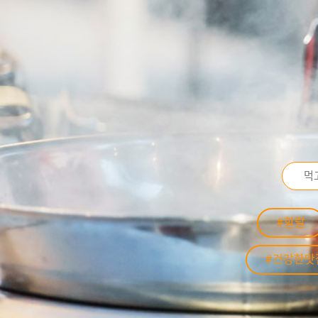
#할랄
#건강한맛