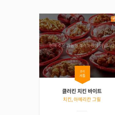
현재 주문 가능한 레스토랑이 아닙니다
온리
셔틀
클러킨 치킨 바이트
치킨, 아메리칸 그릴