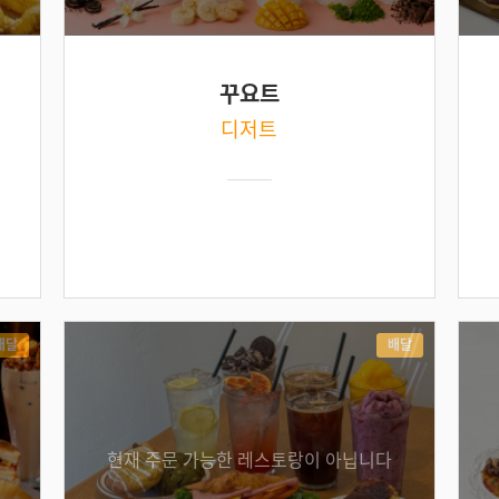
꾸요트
디저트
배달
배달
현재 주문 가능한 레스토랑이 아닙니다