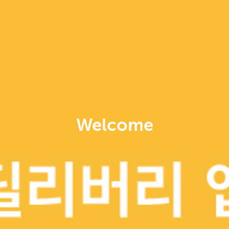
배달
배달
NEW
NEW
현재 주문 가능한 레스토
현재 주문 가능한 레스토
랑이 아닙니다
랑이 아닙니다
Welcome
치킨드랍
진리국밥 송탄점
치킨
한식
배달
배달
NEW
NEW
현재 주문 가능한 레스토
현재 주문 가능한 레스토