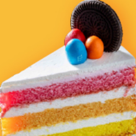
치킨
한식
중동 & 터키
인도
내 주변에서 주문 가능한 맛집을 확인해
보세요.
배달
배달
NEW
NEW
현재 주문 가능한 레스토
현재 주문 가능한 레스토
랑이 아닙니다
랑이 아닙니다