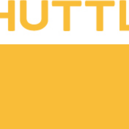
한식
치킨, 아시안
셔틀 기프트카드
블로그
파트너 레스토랑 로그인
커리어
연락처
브랜드 리소스
자주 묻는 질문
개인정보 처리방침
이용약관
셔틀 드라이버 지원하기
사장님 입점문의
셔틀 x 오터 코리아
할인티켓
셔틀 광고 상품 안내