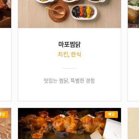
마포찜닭
치킨, 한식
맛있는 찜닭, 특별한 경험
배달
배달