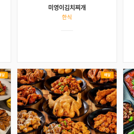
미영이김치찌개
한식
배달
배달