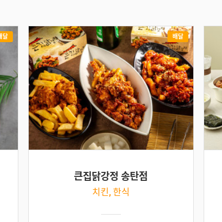
배달
배달
큰집닭강정 송탄점
치킨, 한식