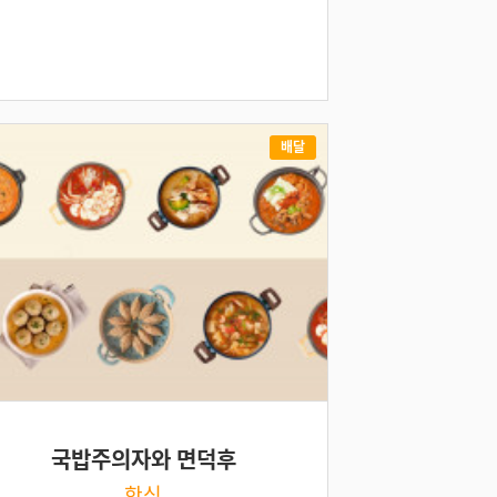
배달
국밥주의자와 면덕후
한식