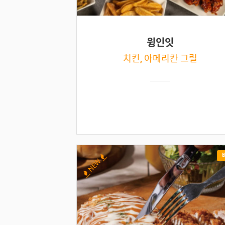
윙인잇
치킨, 아메리칸 그릴
NEW