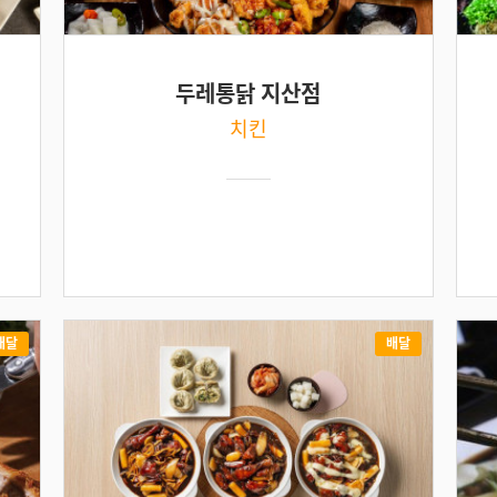
두레통닭 지산점
치킨
배달
배달