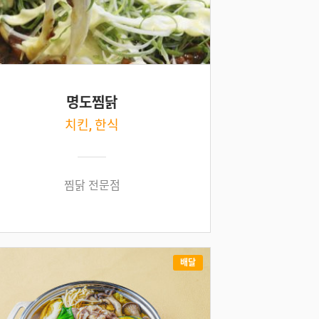
명도찜닭
치킨, 한식
찜닭 전문점
배달