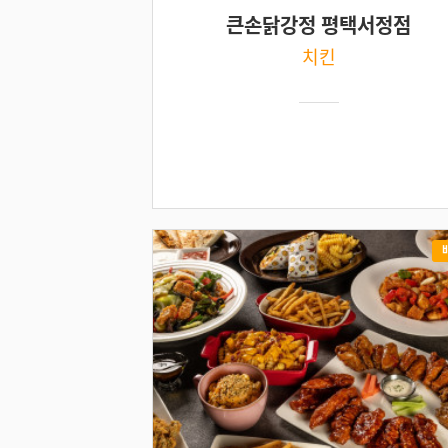
큰손닭강정 평택서정점
치킨