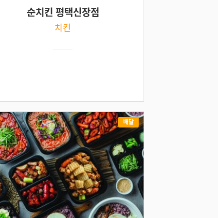
순치킨 평택신장점
치킨
배달