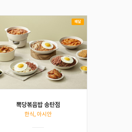
배달
뽁당볶음밥 송탄점
한식, 아시안