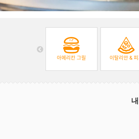
아메리칸 그릴
이탈리안 & 
내