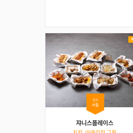
온리
셔틀
쟈니스플레이스
치킨, 아메리칸 그릴