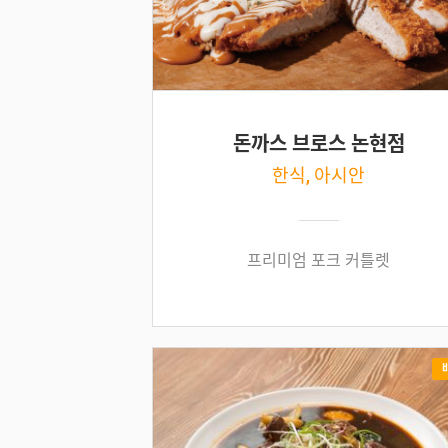
돈까스 브로스 논현점
한식, 아시안
프리미엄 포크 커틀렛