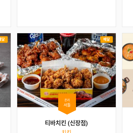
배달
배달
온리
셔틀
티바치킨 (신장점)
치킨