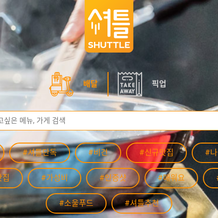
배달
픽업
#셔틀단독
#비건
#신규맛집
#
맛집
#가성비
#인증샷
#매워요
#소울푸드
#셔틀추천