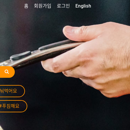
홈
회원가입
로그인
English
나눠먹어요
#푸짐해요