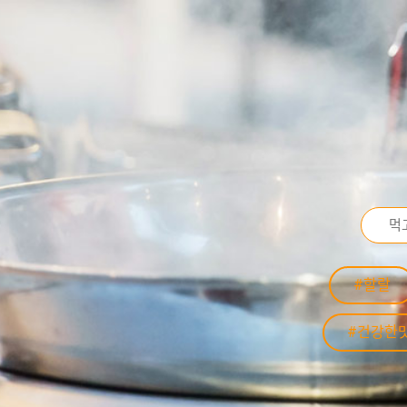
#할랄
#건강한