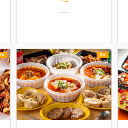
배달
배달