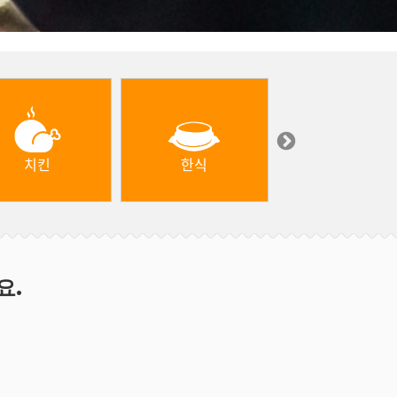
치킨
한식
중동 & 터키
요.