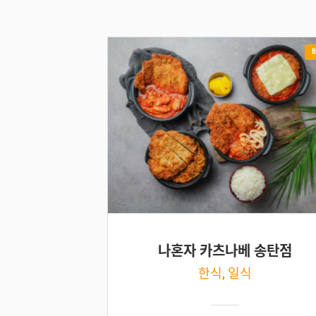
나혼자 카츠나베 송탄점
한식, 일식