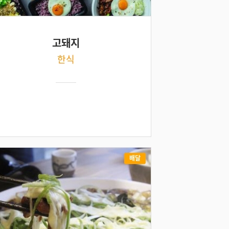
고돼지
한식
배달