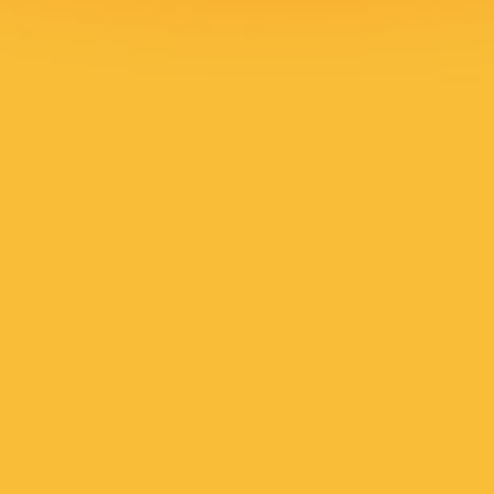
치킨
치킨
배달
배달
현재 주문 가능한 레스토
현재 주문 가능한 레스토
랑이 아닙니다
랑이 아닙니다
그램치킨
디디치킨
치킨
치킨