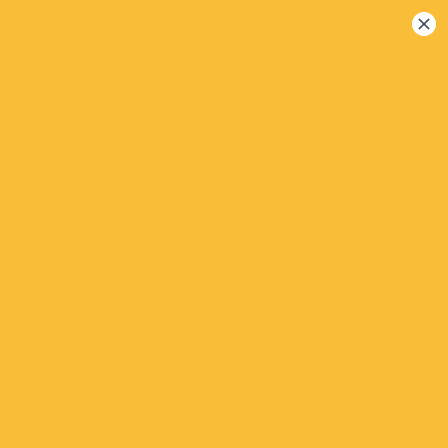
Togg
navi
배달
픽업
#소울푸드
모든 태그보이기