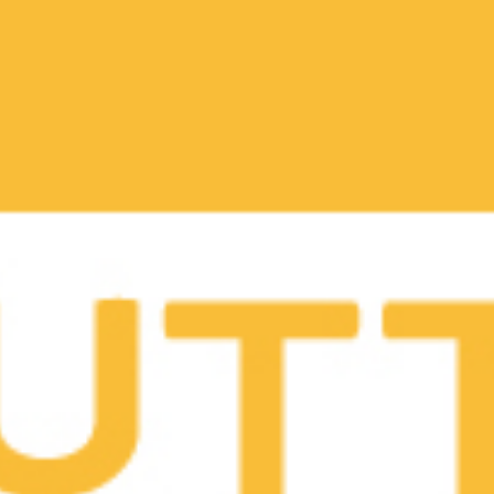
사랑이 듬뿍 담긴
치킨에 모든것을 더하다
배달
배달
현재 주문 가능한 레스토
현재 주문 가능한 레스토
랑이 아닙니다
랑이 아닙니다
호식이두마리치킨
라살루드버거앤프라이즈
치킨
아메리칸 그릴, 남미
Time To Surprise, 감동의 순간!
버거 & 감자튀김
배달
배달