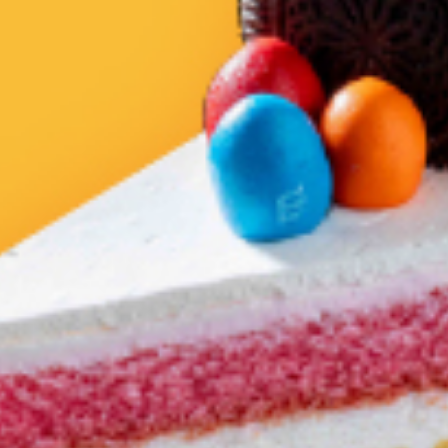
셔틀
더 윙 스팟
카데나베이스
치킨, 아메리칸 그릴
샐러드 & 채식, 일식
배달
배달
현재 주문 가능한 레스토
현재 주문 가능한 레스토
랑이 아닙니다
랑이 아닙니다
온리
셔틀
쟈니스플레이스
미사와 베이스
치킨, 아메리칸 그릴
샐러드 & 채식, 일식