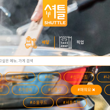
배달
픽업
#셔틀단독
#비건
#신규맛집
#
집
#가성비
#인증샷
#매워요
#소울푸드
#셔틀추천