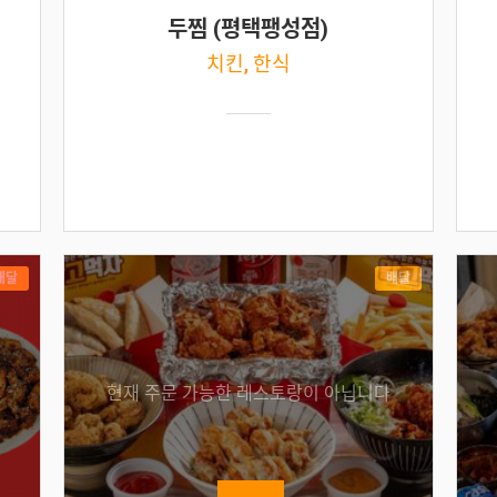
두찜 (평택팽성점)
치킨, 한식
배달
배달
현재 주문 가능한 레스토랑이 아닙니다