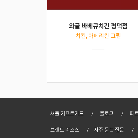
와글 바베큐치킨 평택점
치킨, 아메리칸 그릴
셔틀 기프트카드
블로그
파트
브랜드 리소스
자주 묻는 질문