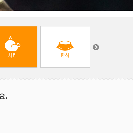
치킨
한식
중동 & 터키
요.