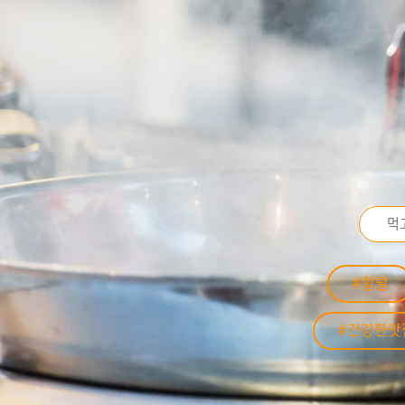
#할랄
#건강한맛