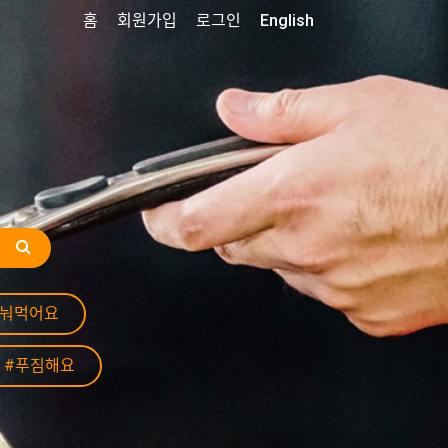
홈
회원가입
로그인
English
나눠먹어요
#푸짐해요