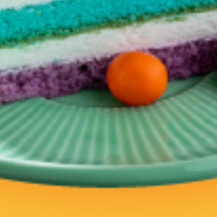
큰집닭강정 송탄점
조선명가 묵은지김치찜&김치찌개
치킨, 한식
한식
배달
배달
현재 주문 가능한 레스토
현재 주문 가능한 레스토
랑이 아닙니다
랑이 아닙니다
뽁당볶음밥 송탄점
카데나베이스
한식, 아시안
샐러드 & 채식, 일식