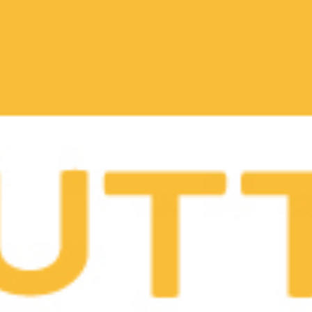
배달
배달
현재 주문 가능한 레스토
현재 주문 가능한 레스토
랑이 아닙니다
랑이 아닙니다
온리
온리
셔틀
셔틀
수원본갈비
골목식당
한식, 아시안
한식
프리미엄 고기
빠르게 즐기는 든든한 집밥 한상
배달
배달
현재 주문 가능한 레스토
현재 주문 가능한 레스토
랑이 아닙니다
랑이 아닙니다