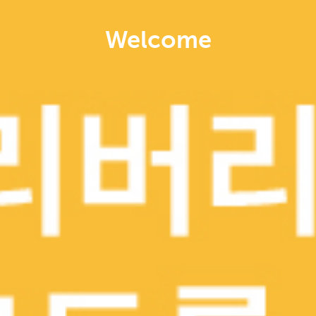
현재 주문 가능한 레스토
현재 주문 가능한 레스토
Welcome
랑이 아닙니다
랑이 아닙니다
엘피노 323
미사와 베이스
멕시칸, 남미
샐러드 & 채식, 일식
LA에서 문앞으로
제대로 만든 일본식 한 끼
배달
배달
현재 주문 가능한 레스토
현재 주문 가능한 레스토
랑이 아닙니다
랑이 아닙니다
온리
셔틀