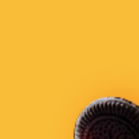
내 주변에서 주문 가능한 맛집을 확인해
보세요.
배달
배달
현재 주문 가능한 레스토
현재 주문 가능한 레스토
랑이 아닙니다
랑이 아닙니다