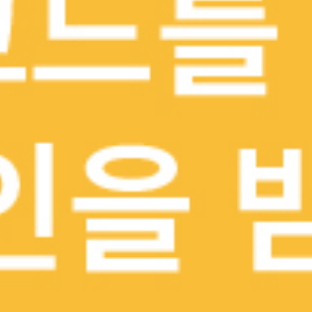
미영이김치찌개
그로브
한식
디저트, 샐러드 & 채식
집밥 스타일의 한국식
상쾌하게, 재충전! 활력까지
배달
배달
현재 주문 가능한 레스토
현재 주문 가능한 레스토
랑이 아닙니다
랑이 아닙니다
샌드앤유
달롱도르 요거트 아이스크림 송탄
점
디저트, 샐러드 & 채식
디저트, 샐러드 & 채식
누구나 즐기는 든든한 샌드위치
건강하고 맛있는 요거트