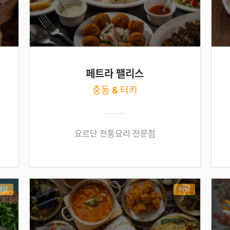
페트라 팰리스
중동 & 터키
요르단 전통요리 전문점
배달
배달