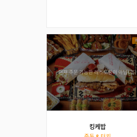
현재 주문 가능한 레스토랑이 아닙니다
킹케밥
중동 & 터키