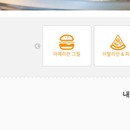
아메리칸 그릴
이탈리안 & 
내