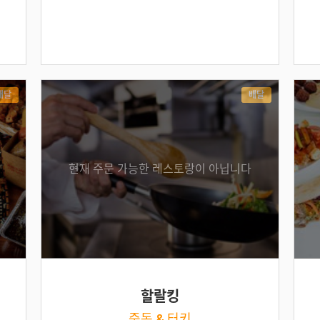
배달
배달
현재 주문 가능한 레스토랑이 아닙니다
할랄킹
중동 & 터키