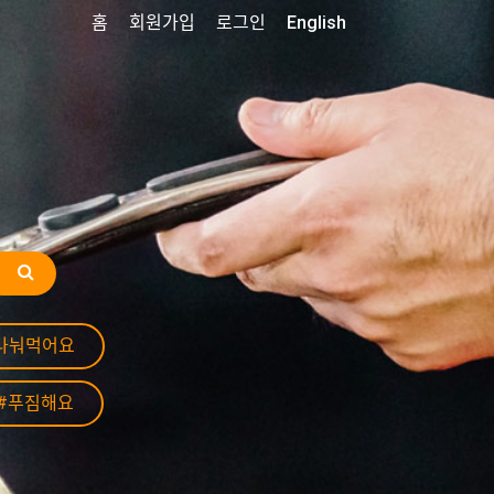
홈
회원가입
로그인
English
나눠먹어요
#푸짐해요