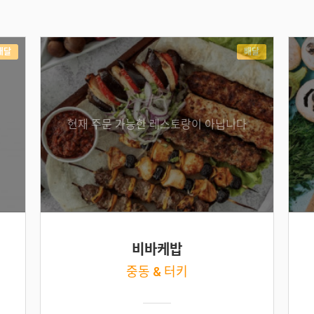
배달
배달
현재 주문 가능한 레스토랑이 아닙니다
비바케밥
중동 & 터키