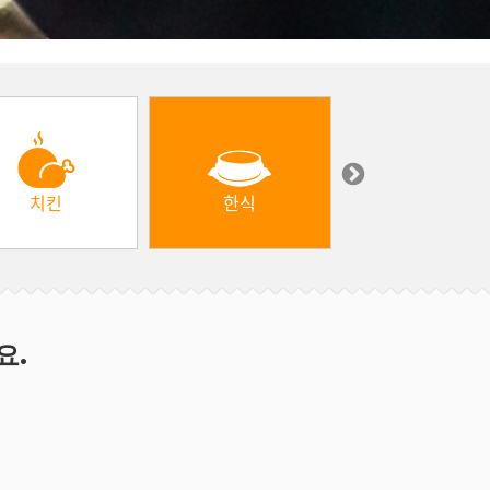
치킨
한식
중동 & 터키
요.