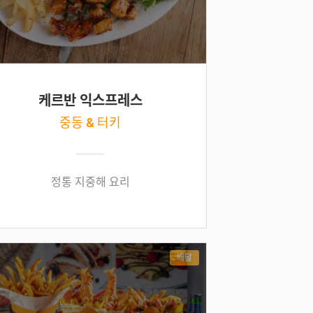
케르반 익스프레스
중동 & 터키
정통 지중해 요리
배달