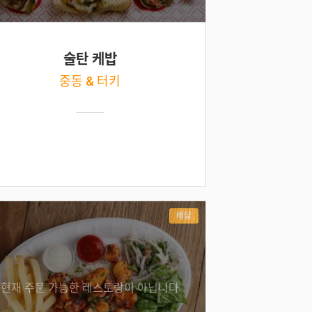
술탄 케밥
중동 & 터키
배달
현재 주문 가능한 레스토랑이 아닙니다