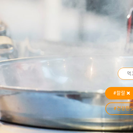
#할랄
#건강한