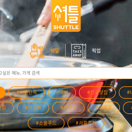
배달
픽업
#셔틀단독
#비건
#신규맛집
#
맛집
#가성비
#인증샷
#매워요
#소울푸드
#셔틀추천