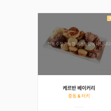
현재 주문 가능한 레스토랑이 아닙니다
케르반 베이커리
중동 & 터키