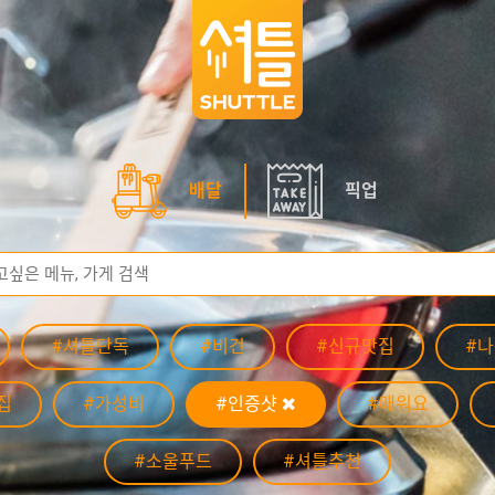
배달
픽업
#셔틀단독
#비건
#신규맛집
#
집
#가성비
#인증샷
#매워요
#소울푸드
#셔틀추천