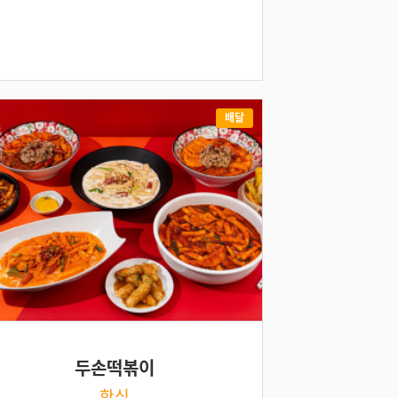
배달
두손떡볶이
한식