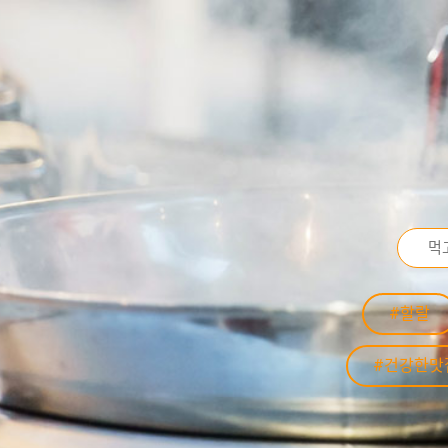
#할랄
#건강한맛