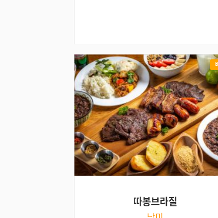
따봉브라질
남미