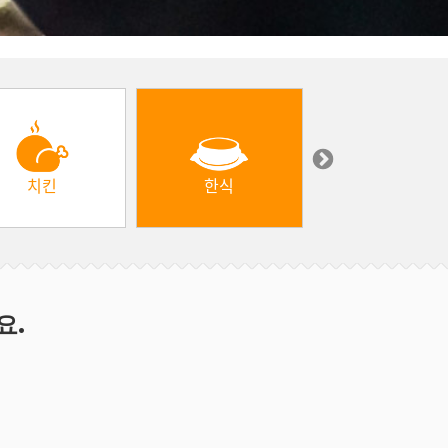
치킨
한식
중동 & 터키
요.