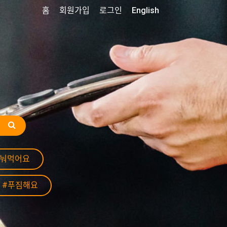
홈
회원가입
로그인
English
나눠먹어요
#푸짐해요