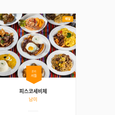
배달
온리
셔틀
피스코세비체
남미