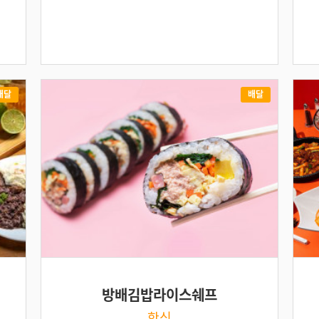
배달
배달
방배김밥라이스쉐프
한식