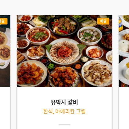
배달
배달
유박사 갈비
한식, 아메리칸 그릴