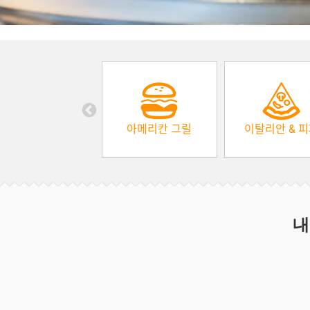
아메리칸 그릴
이탈리안 & 
내