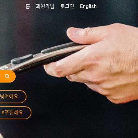
홈
회원가입
로그인
English
나눠먹어요
#푸짐해요