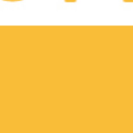
현재 주문 가능한 레스토
현재 주문 가능한 레스토
랑이 아닙니다
랑이 아닙니다
BHC
치킨드랍
치킨
치킨
나은 선택, 행복한 선택
치킨 텐더 맛집
배달
배달
현재 주문 가능한 레스토
현재 주문 가능한 레스토
랑이 아닙니다
랑이 아닙니다