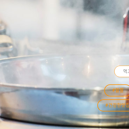
#할랄
#건강한맛