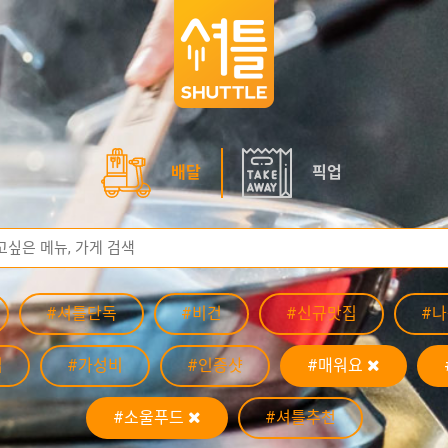
배달
픽업
#셔틀단독
#비건
#신규맛집
#
집
#가성비
#인증샷
#매워요
#소울푸드
#셔틀추천