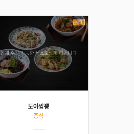
배달
현재 주문 가능한 레스토랑이 아닙니다
도야짬뽕
중식