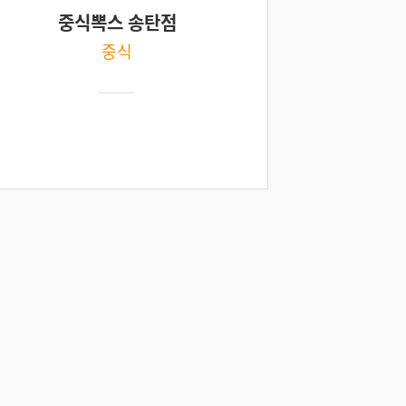
중식뽁스 송탄점
중식