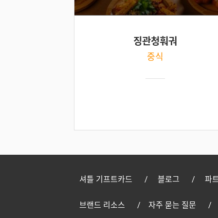
징관청훠궈
중식
셔틀 기프트카드
블로그
파트
브랜드 리소스
자주 묻는 질문