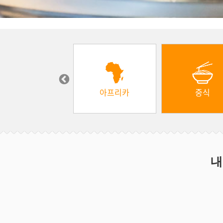
장보기
아프리카
중식
내