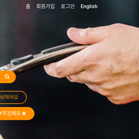
홈
회원가입
로그인
English
나눠먹어요
#푸짐해요