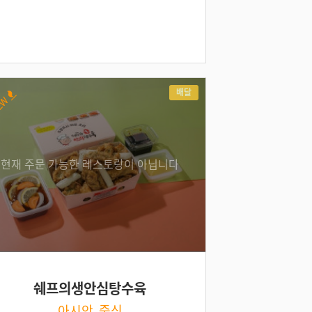
배달
EW
현재 주문 가능한 레스토랑이 아닙니다
쉐프의생안심탕수육
아시안, 중식