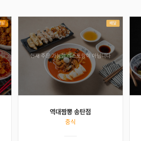
배달
배달
현재 주문 가능한 레스토랑이 아닙니다
역대짬뽕 송탄점
중식