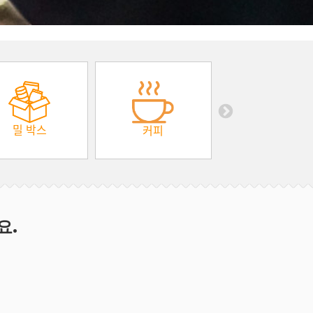
밀 박스
커피
요.