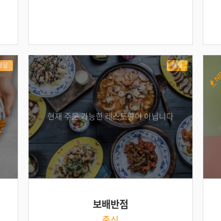
배달
배달
N
현재 주문 가능한 레스토랑이 아닙니다
보배반점
중식