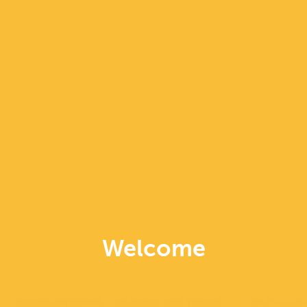
인도
인도
배달
배달
수엠부
아건
인도
인도
Welcome