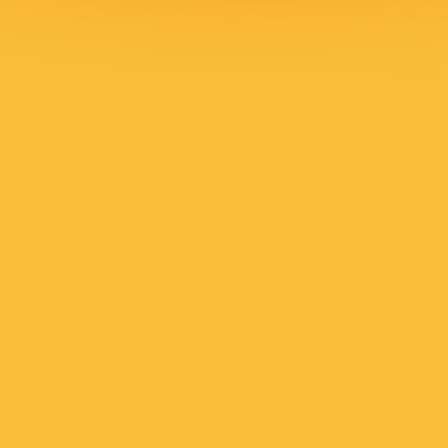
장보기
장보기
배달
배달
원에이커팜
월드푸드 택배
장보기
장보기