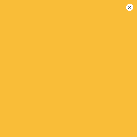
Togg
navi
배달
픽업
#할랄
#소울푸드
#셔틀추천
모든 태그보이기