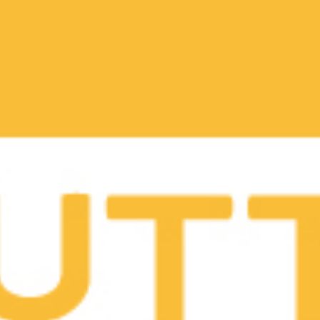
김치 카츠나베 전문점
Wings are for frying, not flying!
배달
배달
현재 주문 가능한 레스토
현재 주문 가능한 레스토
랑이 아닙니다
랑이 아닙니다
본죽&비빔밥
우주파스타
한식
이탈리안 & 피자, 유러피안
맛있는 건강
기대 이상의 파스타 경험
배달
배달