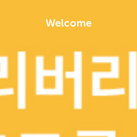
배달
배달
현재 주문 가능한 레스토
Welcome
랑이 아닙니다
카카오프렌즈
투움바
장보기
이탈리안 & 피자
카카오 프렌즈 상품과 함께 집에서 즐거
파스타 하우스
움을 가져가세요!
배달
배달
현재 주문 가능한 레스토
현재 주문 가능한 레스토
랑이 아닙니다
랑이 아닙니다