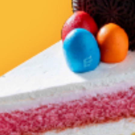
The Gift Shop
기념품점
장보기
장보기
배달
배달
더 어라이벌 샵
더 펫샵
장보기
장보기