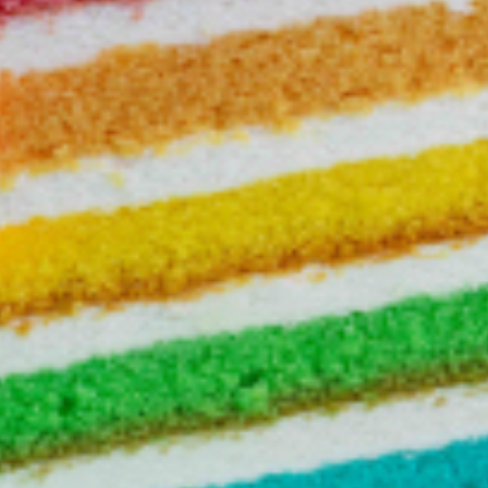
배달
배달
문구점
밀키트 택배배송
장보기
밀 박스
배달
배달