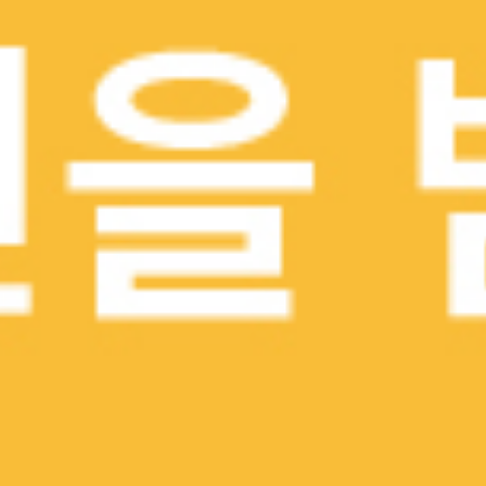
피자플래넷
파스타리코 (신촌직영점)
이탈리안 & 피자
이탈리안 & 피자
피자행성에서 출발해서 우주선을 타고
모두를 위한 무언가
집으로
배달
배달
현재 주문 가능한 레스토
현재 주문 가능한 레스토
랑이 아닙니다
랑이 아닙니다
파스타 비노
지노스 뉴욕 피자 (압구정동)
이탈리안 & 피자
이탈리안 & 피자
1999년부터
실망 시키지 않는 뉴욕 스타일 피자