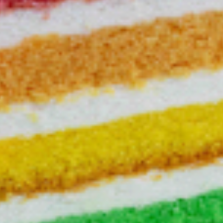
랑이 아닙니다
랑이 아닙니다
남자피자
넉넉피자
이탈리안 & 피자
아메리칸 그릴, 이탈리안 & 피자
배달
배달
현재 주문 가능한 레스토
현재 주문 가능한 레스토
랑이 아닙니다
랑이 아닙니다
도미노피자
롤링파스타