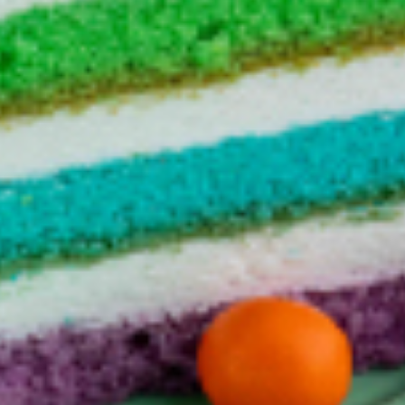
이탈리안 & 피자
이탈리안 & 피자
배달
배달
현재 주문 가능한 레스토
현재 주문 가능한 레스토
랑이 아닙니다
랑이 아닙니다
매드피자
서오릉피자
이탈리안 & 피자
이탈리안 & 피자