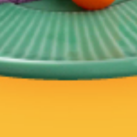
배달
배달
현재 주문 가능한 레스토
현재 주문 가능한 레스토
랑이 아닙니다
랑이 아닙니다
스파게티스토리
알볼로피자
이탈리안 & 피자
이탈리안 & 피자
파스타 맛집
맛있고 건강한 피자
배달
배달
현재 주문 가능한 레스토
현재 주문 가능한 레스토
랑이 아닙니다
랑이 아닙니다