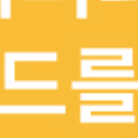
현재 주문 가능한 레스토
현재 주문 가능한 레스토
랑이 아닙니다
랑이 아닙니다
피자에땅 해운대점
피자엠소마
이탈리안 & 피자
이탈리안 & 피자
넘치는 풍미
정통 밀도우 피자
배달
배달
현재 주문 가능한 레스토
현재 주문 가능한 레스토
랑이 아닙니다
랑이 아닙니다