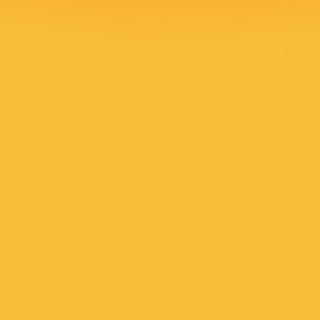
치킨, 아메리칸 그릴
아메리칸 그릴, 아프리카
배달
배달
현재 주문 가능한 레스토
현재 주문 가능한 레스토
랑이 아닙니다
랑이 아닙니다
오늘은 오므라이스
킴스버거
아메리칸 그릴
아메리칸 그릴