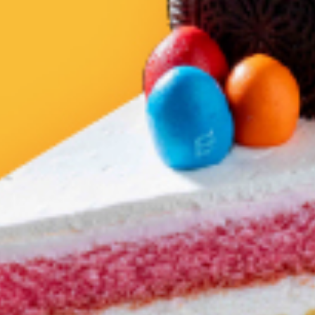
셔틀
셔틀
클러킨 치킨 바이트
Beer Depot & American Grub
치킨, 아메리칸 그릴
치킨, 아메리칸 그릴
배달
배달
현재 주문 가능한 레스토
현재 주문 가능한 레스토
랑이 아닙니다
랑이 아닙니다
온리
온리
셔틀
셔틀
더 윙 스팟
도기 스타일 핫도그
치킨, 아메리칸 그릴
아메리칸 그릴