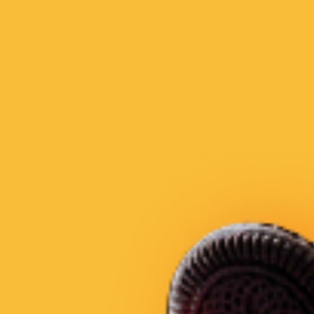
아메리칸 그릴
이탈리안 & 피자
아시안
멕시칸
내 주변에서 주문 가능한 맛집을 확인해
보세요.
배달
배달
현재 주문 가능한 레스토
현재 주문 가능한 레스토
랑이 아닙니다
랑이 아닙니다
온리
온리