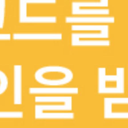
온리
온리
셔틀
셔틀
사스콰치
로프트 33 윙즈 & 버거
아메리칸 그릴, 유러피안
치킨, 아메리칸 그릴
미국식 이탈리안 가정식 요리
평택의 수제버거 및 아메리칸 소울푸드
배달
배달
현재 주문 가능한 레스토
현재 주문 가능한 레스토
랑이 아닙니다
랑이 아닙니다
모타운 피자
GTS버거
아메리칸 그릴, 이탈리안 & 피자
아메리칸 그릴