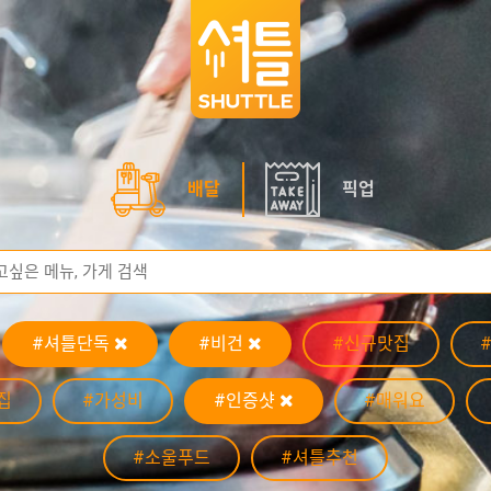
배달
픽업
#셔틀단독
#비건
#신규맛집
집
#가성비
#인증샷
#매워요
#소울푸드
#셔틀추천