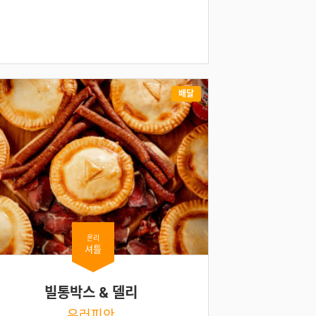
배달
온리
셔틀
빌통박스 & 델리
유러피안