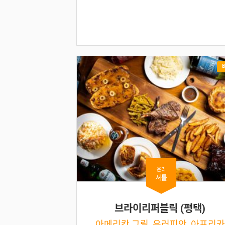
온리
셔틀
브라이리퍼블릭 (평택)
아메리칸 그릴, 유러피안, 아프리카