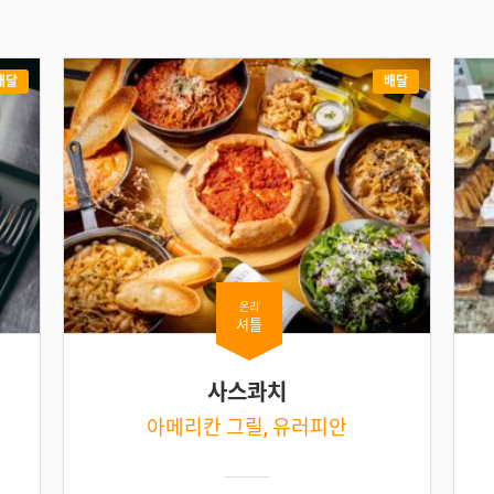
배달
배달
온리
셔틀
사스콰치
아메리칸 그릴, 유러피안