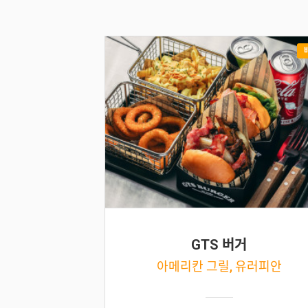
GTS 버거
아메리칸 그릴, 유러피안