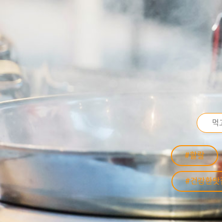
#할랄
#건강한맛