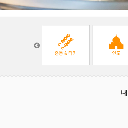
한식
중동 & 터키
인도
내