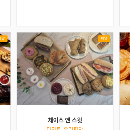
배달
배달
체이스 앤 스윗
디저트, 유러피안