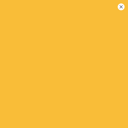
Togg
navi
배달
픽업
#나눠먹어요
#가성비
모든 태그보이기