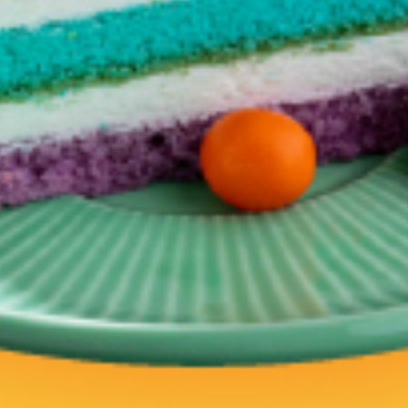
두찜
뜸들이다
한식
한식
배달
배달
마왕족발
마포찜닭