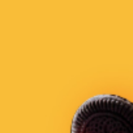
치킨
한식
중동 & 터키
인도
내 주변에서 주문 가능한 맛집을 확인해
보세요.
배달
배달