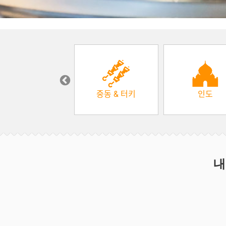
한식
중동 & 터키
인도
내