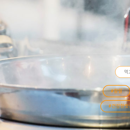
#할랄
#건강한맛