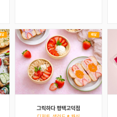
배달
배달
그릭하다 평택고덕점
디저트, 샐러드 & 채식