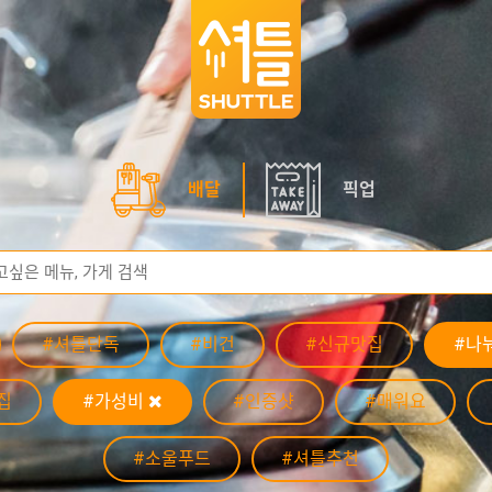
배달
픽업
#셔틀단독
#비건
#신규맛집
#나
집
#가성비
#인증샷
#매워요
#소울푸드
#셔틀추천