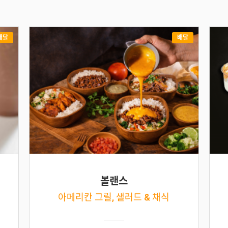
배달
배달
볼랜스
아메리칸 그릴, 샐러드 & 채식