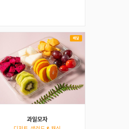
배달
과일모자
디저트, 샐러드 & 채식