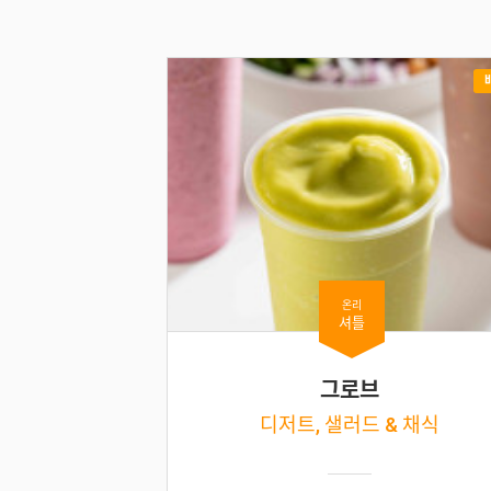
온리
셔틀
그로브
디저트, 샐러드 & 채식