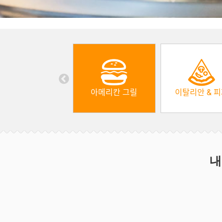
아메리칸 그릴
이탈리안 & 
내