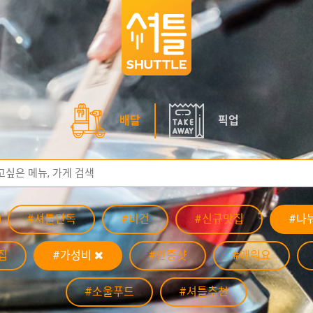
배달
픽업
#셔틀단독
#비건
#신규맛집
#나
집
#가성비
#인증샷
#매워요
#소울푸드
#셔틀추천