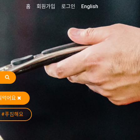
홈
회원가입
로그인
English
눠먹어요
#푸짐해요