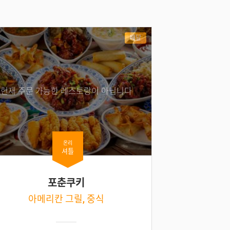
배달
현재 주문 가능한 레스토랑이 아닙니다
온리
셔틀
포춘쿠키
아메리칸 그릴, 중식