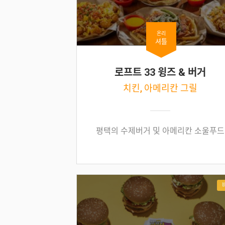
온리
셔틀
로프트 33 윙즈 & 버거
치킨, 아메리칸 그릴
평택의 수제버거 및 아메리칸 소울푸드