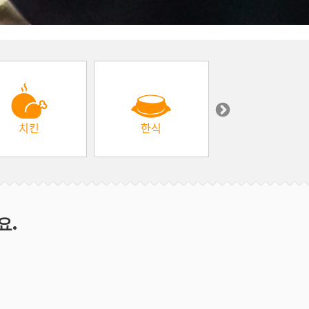
치킨
한식
중동 & 터키
요.