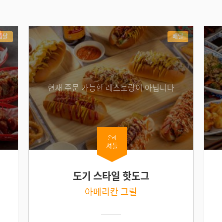
배달
배달
현재 주문 가능한 레스토랑이 아닙니다
온리
셔틀
도기 스타일 핫도그
아메리칸 그릴