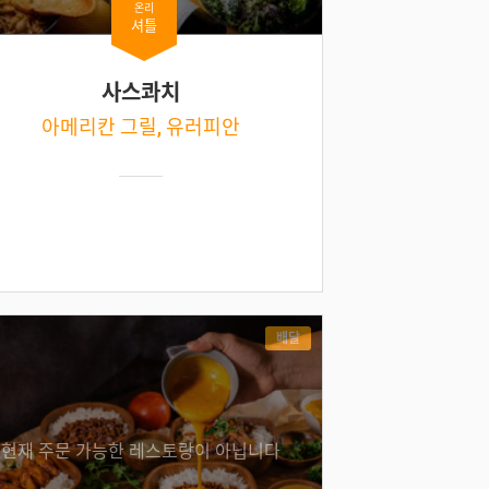
온리
셔틀
사스콰치
아메리칸 그릴, 유러피안
배달
현재 주문 가능한 레스토랑이 아닙니다