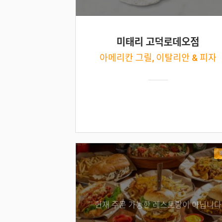
미태리 고덕로데오점
아메리칸 그릴, 이탈리안 & 피자
현재 주문 가능한 레스토랑이 아닙니다