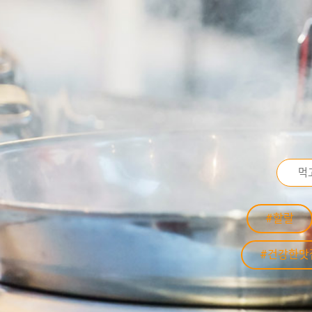
#할랄
#건강한맛