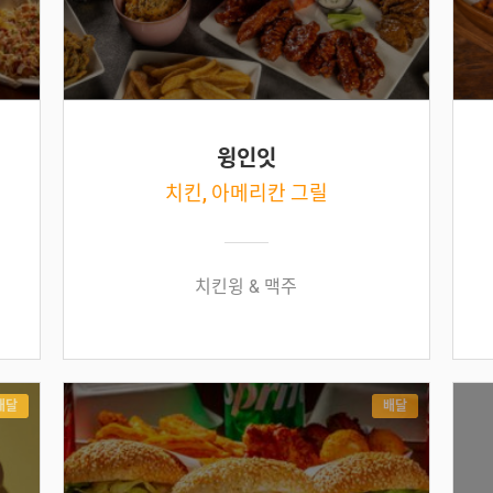
윙인잇
치킨, 아메리칸 그릴
치킨윙 & 맥주
배달
배달